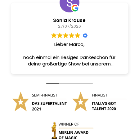
Sonia Krause
27/07/2026
Lieber Marco,
noch einmal ein riesiges Dankeschön für
deine großartige Show bei unserem
Firmenjubiläum!
Heute war an Arbeiten kaum zu denken, weil
wirklich alle noch über deinen Auftritt
gesprochen haben. Du hast uns mit deiner
Magie, deinem Charme und deinem Können
begeistert. Es war einfach wahnsinnig gut,
einzigartig und unvergesslich!
Vielen Dank, dass du diesen besonderen Tag
für uns noch besonderer gemacht hast.